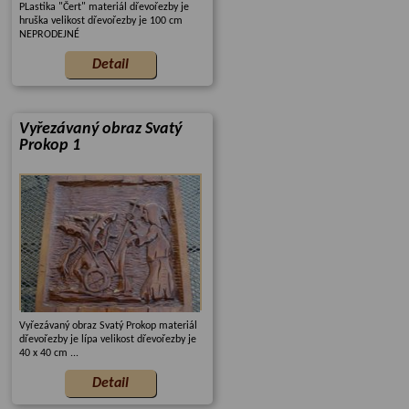
PLastika "Čert" materiál dřevořezby je
hruška velikost dřevořezby je 100 cm
NEPRODEJNÉ
Vyřezávaný obraz Svatý
Prokop 1
Vyřezávaný obraz Svatý Prokop materiál
dřevořezby je lípa velikost dřevořezby je
40 x 40 cm ...