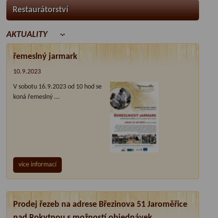
Restaurátorství
AKTUALITY
řemeslný jarmark
10.9.2023
V sobotu 16.9.2023 od 10 hod se
koná řemeslný ...
více informací
Prodej řezeb na adrese Březinova 51 Jaroměřice
nad Rokytnou s možností objednávek