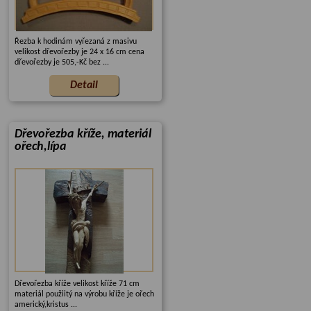
Řezba k hodinám vyřezaná z masivu
velikost dřevořezby je 24 x 16 cm cena
dřevořezby je 505,-Kč bez ...
Dřevořezba kříže, materiál
ořech,lípa
Dřevořezba kříže velikost kříže 71 cm
materiál použiitý na výrobu kříže je ořech
americký,kristus ...