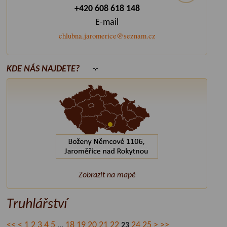
+420 608 618 148
E-mail
chlubna.jaromerice@seznam.cz
KDE NÁS NAJDETE?
Zobrazit na mapě
Truhlářství
<<
<
1
2
3
4
5
18
19
20
21
22
24
25
>
>>
...
23