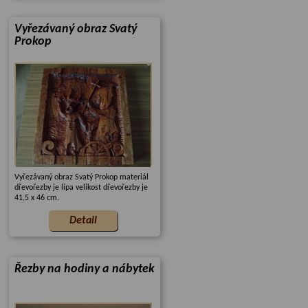
Vyřezávaný obraz Svatý
Prokop
Vyřezávaný obraz Svatý Prokop materiál
dřevořezby je lípa velikost dřevořezby je
41,5 x 46 cm.
Řezby na hodiny a nábytek