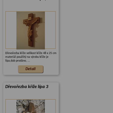
Dřevořezba kříže velikost kříže 48 x 25 cm
materiál použiitý na výrobu kříže je
lípa,dub prodáno, ...
Dřevořezba kříže lípa 3