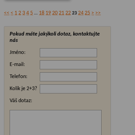
<<
<
1
2
3
4
5
18
19
20
21
22
24
25
>
>>
...
23
Pokud máte jakýkoli dotaz, kontaktujte
nás
Jméno:
E-mail:
Telefon:
Kolik je 2+3?
Váš dotaz: