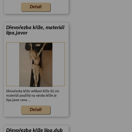
Dřevořezba kříže, materiál
lípa,javor
Dřevořezba kříže velikost kříže 62 cm
materiál použiitý na výrobu kříže je
lípa,javor cena ...
Dřevořezba kříže lípa,dub