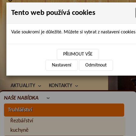
Tento web používá cookies
Vaše soukromí je důležité. Můžete si vybrat z nastavení cookies 
Petr Chlubna - řezbářství, truhlářství,
restaurování
PŘIJMOUT VŠE
Nastavení
Odmítnout
ÚVOD
PRODANÉ ZBOŽÍ
BAZAR
AKTUALITY
KONTAKTY
NAŠE NABÍDKA
Truhlářství
Řezbářství
kuchyně