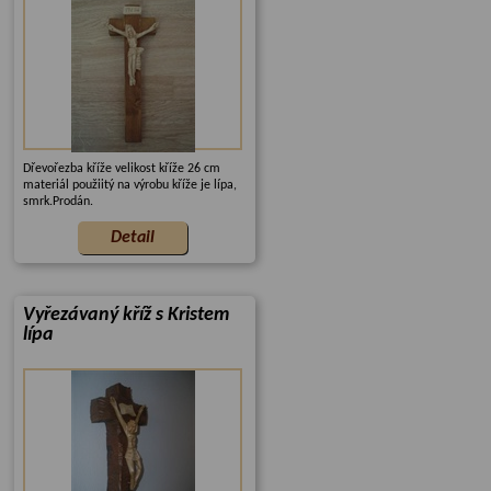
Dřevořezba kříže velikost kříže 26 cm
materiál použiitý na výrobu kříže je lípa,
smrk.Prodán.
Vyřezávaný kříž s Kristem
lípa