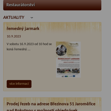
Restaurátorství
AKTUALITY
řemeslný jarmark
10.9.2023
V sobotu 16.9.2023 od 10 hod se
koná řemeslný ...
více informací
Prodej řezeb na adrese Březinova 51 Jaroměřice
nad Rokytnou s možností objednávek