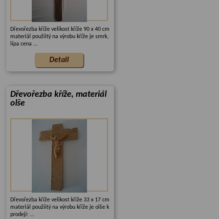
Dřevořezba kříže velikost kříže 90 x 40 cm
materiál použiitý na výrobu kříže je smrk,
lípa cena ...
Dřevořezba kříže, materiál
olše
Dřevořezba kříže velikost kříže 33 x 17 cm
materiál použiitý na výrobu kříže je olše k
prodeji: ...