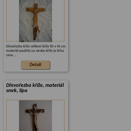
Dřevořezba kříže velikost kříže 85 x 45 cm
materiál použiitý na výrobu kříže je bříza
cena ...
Dřevořezba kříže, materiál
smrk, lípa