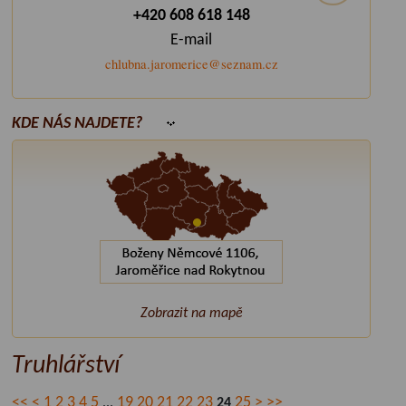
+420 608 618 148
E-mail
chlubna.jaromerice@seznam.cz
KDE NÁS NAJDETE?
Zobrazit na mapě
Truhlářství
<<
<
1
2
3
4
5
19
20
21
22
23
25
>
>>
...
24