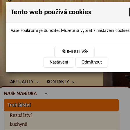
Tento web používá cookies
Vaše soukromí je důležité. Můžete si vybrat z nastavení cookies 
Petr Chlubna - řezbářství, truhlářství,
restaurování
PŘIJMOUT VŠE
Nastavení
Odmítnout
ÚVOD
PRODANÉ ZBOŽÍ
BAZAR
AKTUALITY
KONTAKTY
NAŠE NABÍDKA
Truhlářství
Řezbářství
kuchyně