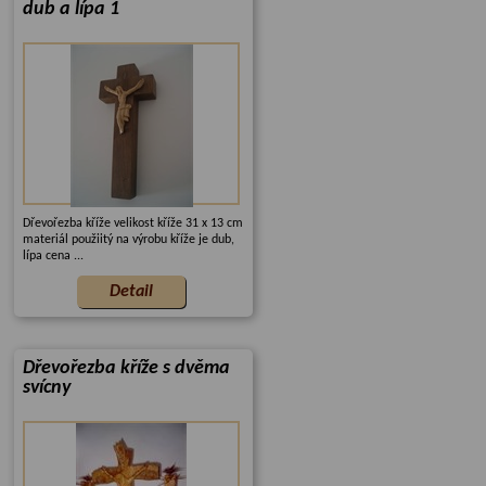
dub a lípa 1
Dřevořezba kříže velikost kříže 31 x 13 cm
materiál použiitý na výrobu kříže je dub,
lípa cena ...
Dřevořezba kříže s dvěma
svícny