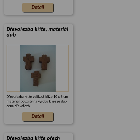
Dřevořezba kříže, materiál
dub
Dřevořezba kříže velikost kříže 10 x 6 cm
materiál použiitý na výrobu kříže je dub
cena dřevořezb ...
Dřevořezba kříže ořech