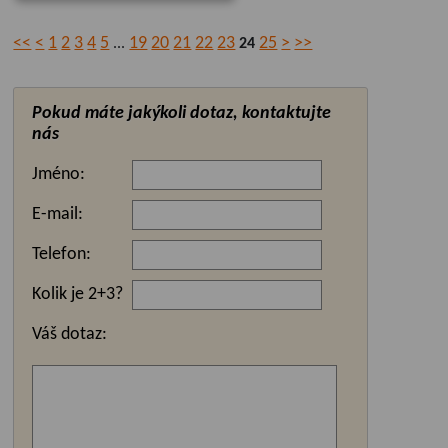
<<
<
1
2
3
4
5
19
20
21
22
23
25
>
>>
...
24
Pokud máte jakýkoli dotaz, kontaktujte
nás
Jméno:
E-mail:
Telefon:
Kolik je 2+3?
Váš dotaz: