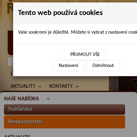
Tento web používá cookies
Vaše soukromí je důležité. Můžete si vybrat z nastavení cook
Petr Chlubna - řezbářství, truhlářství,
restaurování
PŘIJMOUT VŠE
Nastavení
Odmítnout
ÚVOD
PRODANÉ ZBOŽÍ
BAZAR
AKTUALITY
KONTAKTY
NAŠE NABÍDKA
Truhlářství
Restaurátorství