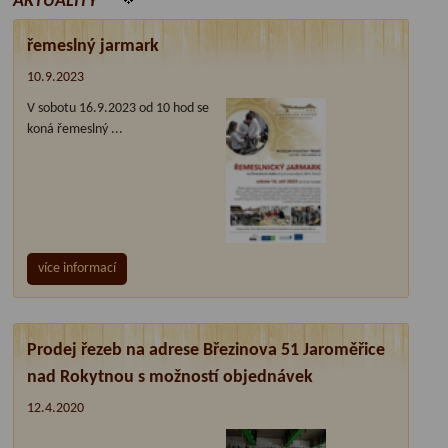
AKTUALITY
řemeslný jarmark
10.9.2023
V sobotu 16.9.2023 od 10 hod se
koná řemeslný ...
více informací
Prodej řezeb na adrese Březinova 51 Jaroměřice
nad Rokytnou s možností objednávek
12.4.2020