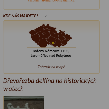
chlubna.jaromerice@seznam.cz
KDE NÁS NAJDETE?
Zobrazit na mapě
Dřevořezba delfína na historických
vratech