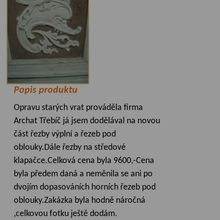
Popis produktu
Opravu starých vrat prováděla firma
Archat Třebíč já jsem dodělával na novou
část řezby výplní a řezeb pod
oblouky.Dále řezby na středové
klapačce.Celková cena byla 9600,-Cena
byla předem daná a neměnila se ani po
dvojím dopasováních horních řezeb pod
oblouky.Zakázka byla hodně náročná
,celkovou fotku ještě dodám.