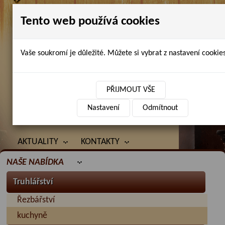
Tento web používá cookies
Vaše soukromí je důležité. Můžete si vybrat z nastavení cookies
Petr Chlubna - řezbářství, truhlářství,
restaurování
PŘIJMOUT VŠE
Nastavení
Odmítnout
ÚVOD
PRODANÉ ZBOŽÍ
BAZAR
AKTUALITY
KONTAKTY
NAŠE NABÍDKA
Truhlářství
Řezbářství
kuchyně