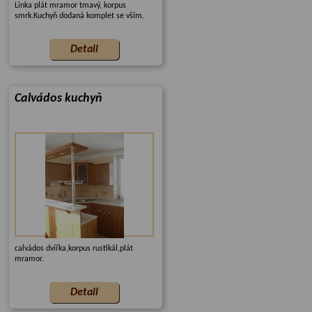
Linka plát mramor tmavý, korpus
smrk.Kuchyň dodaná komplet se vším.
Calvádos kuchyň
calvádos dvířka,korpus rustikál,plát
mramor.