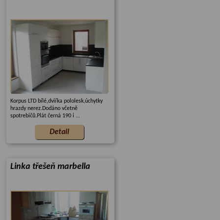
Korpus LTD bílé,dviřka pololesk,úchytky
hrazdy nerez.Dodáno včetně
spotrebičů.Plát černá 190 i ...
Linka třešeň marbella