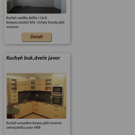
Kuchyń vanilka dvířka i části
korpusu,ostatní bílá .Uchyty hrazda,plát
mramor.
Kuchyň buk,dveře javor
Kuchyň wespálen korpus,plát mramor
zelený,dvířka javor MDF.