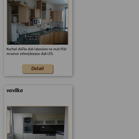
Kuchyń dviřka dub lakováno na mat.Plát
mramor zelený,korpus dub LTD.
vavilka