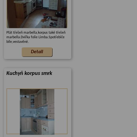
Plát třešeň marbella,korpus také třešeň
marbella.Dvířka folie Limba.Spotřebiče
bíle,vestavěné.
Kuchyň korpus smrk