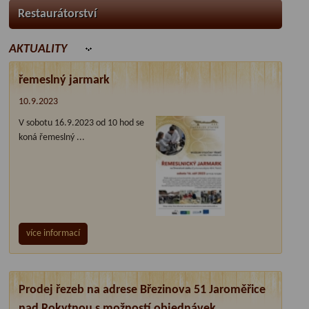
Restaurátorství
AKTUALITY
řemeslný jarmark
10.9.2023
V sobotu 16.9.2023 od 10 hod se
koná řemeslný ...
více informací
Prodej řezeb na adrese Březinova 51 Jaroměřice
nad Rokytnou s možností objednávek