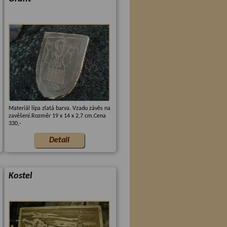
Materiál lípa zlatá barva. Vzadu závěs na
zavěšení.Rozměr 19 x 14 x 2,7 cm.Cena
330,-
Kostel