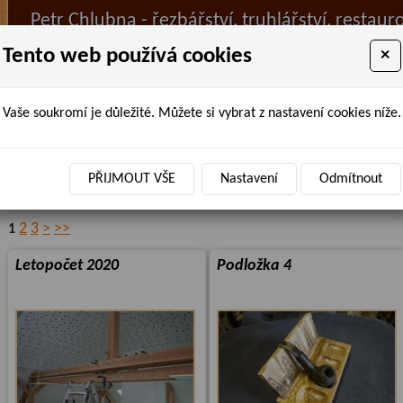
Petr Chlubna - řezbářství, truhlářství, restaur
Tento web používá cookies
×
Vaše soukromí je důležité. Můžete si vybrat z nastavení cookies níže.
ÚVOD
PRODANÉ ZBOŽÍ
BAZAR
AKTUALIT
Úvodní stránka
»
Truhlářství
»
Řezbářství
» plastiky
PŘIJMOUT VŠE
Nastavení
Odmítnout
plastiky
2
3
>
>>
1
Letopočet 2020
Podložka 4