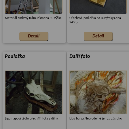
Materiál smkový trám.Písmena 10 výška.
Ořechová podložka na 40dýmky.Cena
2450,-
Podložka
Další foto
Lípa napouštědlo ořech.Tři fota z dílny.
Lípa barva.Neprodejné jen za zásluhy.