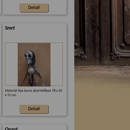
Smrt
Materiál lípa barva akryl.Velikost 78 x 50
x 15 cm.
Orant