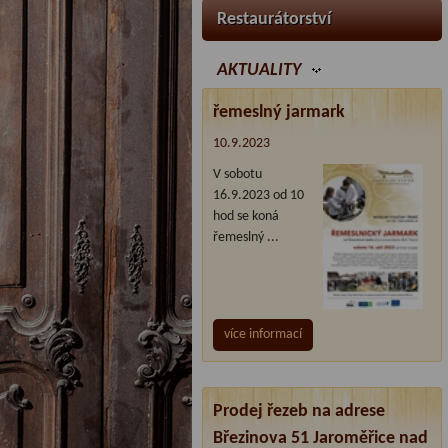
Restaurátorství
AKTUALITY
řemeslný jarmark
10.9.2023
V sobotu
16.9.2023 od 10
hod se koná
řemeslný ...
více informací
Prodej řezeb na adrese
Březinova 51 Jaroměřice nad