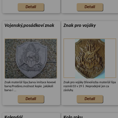
Vojenský,posádkoví znak
Znak pro vojáky
Znak materiál lípa,barva imitace kovové
Znak pro vojáky Dřevořezba materiál lípa
barvy.Prodáno,možnost kopie ,jakákoli
rozměr33 v 29 š .Neprodejné jen za
barva i ...
zásluhy.
Kalendář
Kolo roku