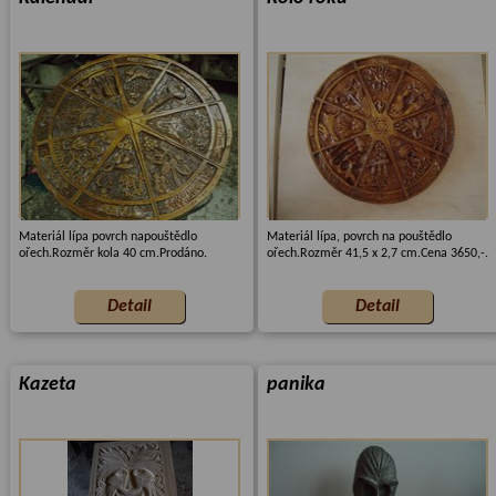
Materiál lípa povrch napouštědlo
Materiál lípa, povrch na pouštědlo
ořech.Rozměr kola 40 cm.Prodáno.
ořech.Rozměr 41,5 x 2,7 cm.Cena 3650,-.
Kazeta
panika