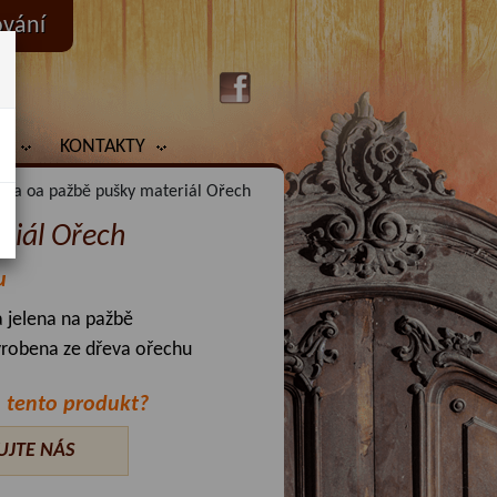
ování
Y
KONTAKTY
ana oa pažbě pušky materiál Ořech
riál Ořech
u
 jelena na pažbě
yrobena ze dřeva ořechu
 tento produkt?
UJTE NÁS