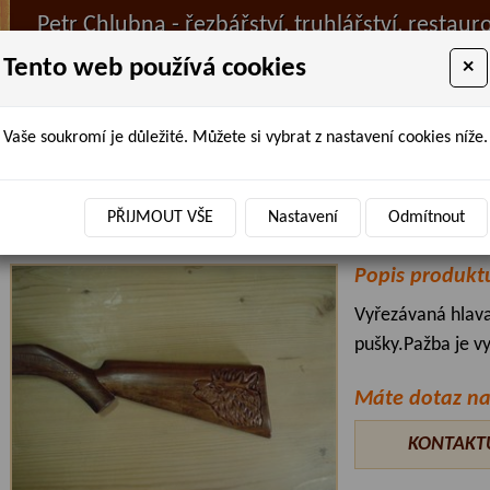
Petr Chlubna - řezbářství, truhlářství, restaur
Tento web používá cookies
×
Vaše soukromí je důležité. Můžete si vybrat z nastavení cookies níže.
ÚVOD
PRODANÉ ZBOŽÍ
BAZAR
AKTUALIT
Úvodní stránka
»
Truhlářství
»
Řezbářství
»
řezby
» Dřevořezba jel
PŘIJMOUT VŠE
Nastavení
Odmítnout
Dřevořezba jelana oa pažbě pušky mate
Popis produkt
Vyřezávaná hlava
pušky.Pažba je v
Máte dotaz na
KONTAKT