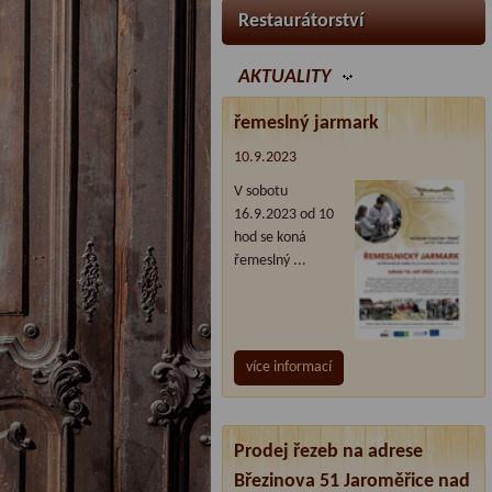
Restaurátorství
AKTUALITY
řemeslný jarmark
10.9.2023
V sobotu
16.9.2023 od 10
hod se koná
řemeslný ...
více informací
Prodej řezeb na adrese
Březinova 51 Jaroměřice nad