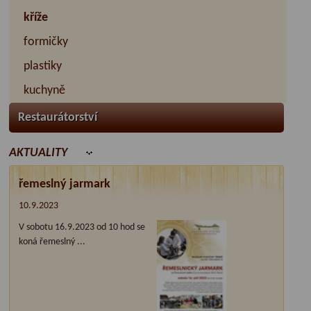
kříže
formičky
plastiky
kuchyně
Restaurátorství
AKTUALITY
řemeslný jarmark
10.9.2023
V sobotu 16.9.2023 od 10 hod se
koná řemeslný ...