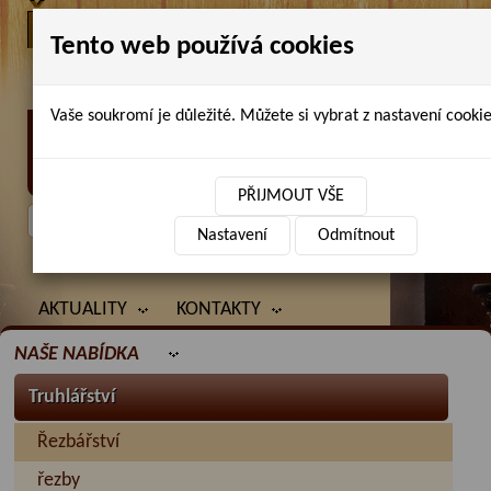
Tento web používá cookies
Vaše soukromí je důležité. Můžete si vybrat z nastavení cookie
Petr Chlubna - řezbářství, truhlářství,
restaurování
PŘIJMOUT VŠE
Nastavení
Odmítnout
ÚVOD
PRODANÉ ZBOŽÍ
BAZAR
AKTUALITY
KONTAKTY
NAŠE NABÍDKA
Truhlářství
Řezbářství
řezby