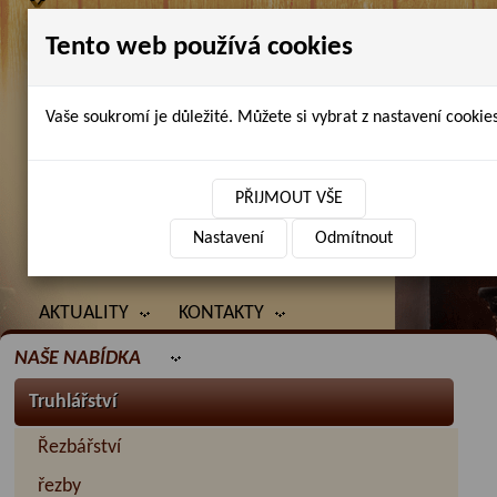
Tento web používá cookies
Vaše soukromí je důležité. Můžete si vybrat z nastavení cookies
Petr Chlubna - řezbářství, truhlářství,
restaurování
PŘIJMOUT VŠE
Nastavení
Odmítnout
ÚVOD
PRODANÉ ZBOŽÍ
BAZAR
AKTUALITY
KONTAKTY
NAŠE NABÍDKA
Truhlářství
Řezbářství
řezby