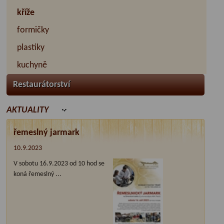
kříže
formičky
plastiky
kuchyně
Restaurátorství
AKTUALITY
řemeslný jarmark
10.9.2023
V sobotu 16.9.2023 od 10 hod se
koná řemeslný ...