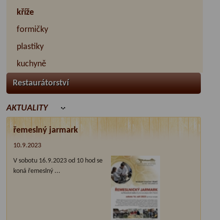
kříže
formičky
plastiky
kuchyně
Restaurátorství
AKTUALITY
řemeslný jarmark
10.9.2023
V sobotu 16.9.2023 od 10 hod se
koná řemeslný ...