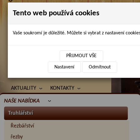
Tento web používá cookies
Vaše soukromí je důležité. Můžete si vybrat z nastavení cookies
Petr Chlubna - řezbářství, truhlářství,
restaurování
PŘIJMOUT VŠE
Nastavení
Odmítnout
ÚVOD
PRODANÉ ZBOŽÍ
BAZAR
AKTUALITY
KONTAKTY
NAŠE NABÍDKA
Truhlářství
Řezbářství
řezby