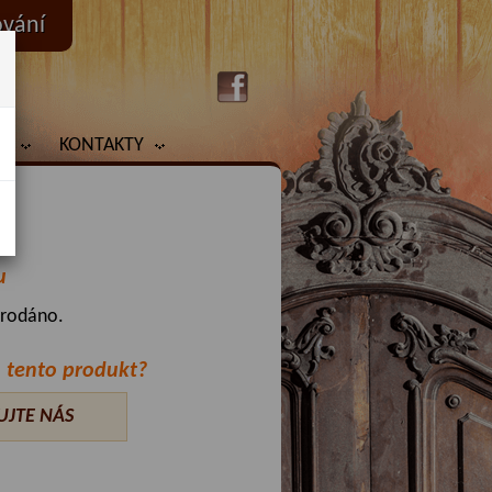
ování
Y
KONTAKTY
u
prodáno.
 tento produkt?
UJTE NÁS