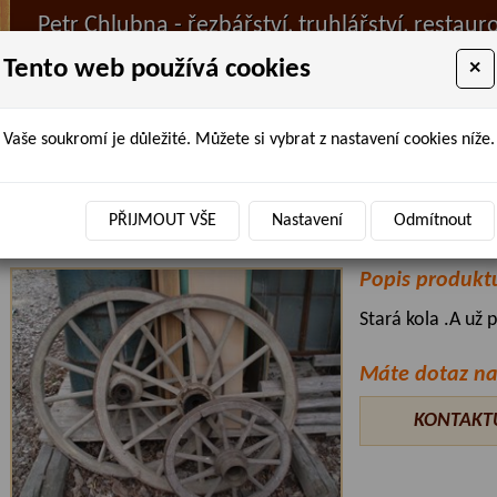
Petr Chlubna - řezbářství, truhlářství, restaur
Tento web používá cookies
×
Vaše soukromí je důležité. Můžete si vybrat z nastavení cookies níže.
ÚVOD
PRODANÉ ZBOŽÍ
BAZAR
AKTUALIT
Úvodní stránka
»
Bazar
» kola
PŘIJMOUT VŠE
Nastavení
Odmítnout
kola
Popis produkt
Stará kola .A už 
Máte dotaz na
KONTAKT