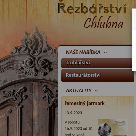
NAŠE NABÍDKA
Truhlářství
Restaurátorství
AKTUALITY
řemeslný jarmark
10.9.2023
V sobotu
16.9.2023 od 10
hod se koná