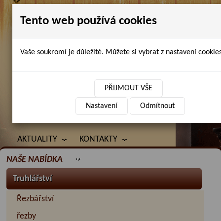
Tento web používá cookies
Vaše soukromí je důležité. Můžete si vybrat z nastavení cookies
Petr Chlubna - řezbářství, truhlářství,
restaurování
PŘIJMOUT VŠE
Nastavení
Odmítnout
ÚVOD
PRODANÉ ZBOŽÍ
BAZAR
AKTUALITY
KONTAKTY
NAŠE NABÍDKA
Truhlářství
Řezbářství
řezby