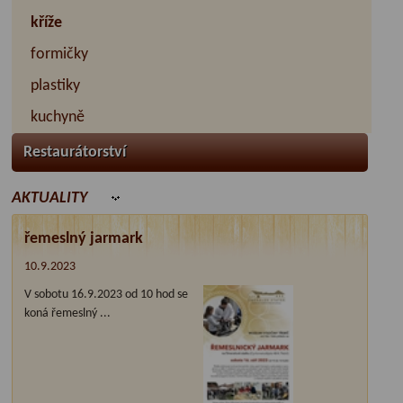
kříže
formičky
plastiky
kuchyně
Restaurátorství
AKTUALITY
řemeslný jarmark
10.9.2023
V sobotu 16.9.2023 od 10 hod se
koná řemeslný ...