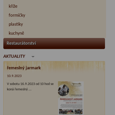
kříže
formičky
plastiky
kuchyně
Restaurátorství
AKTUALITY
řemeslný jarmark
10.9.2023
V sobotu 16.9.2023 od 10 hod se
koná řemeslný ...