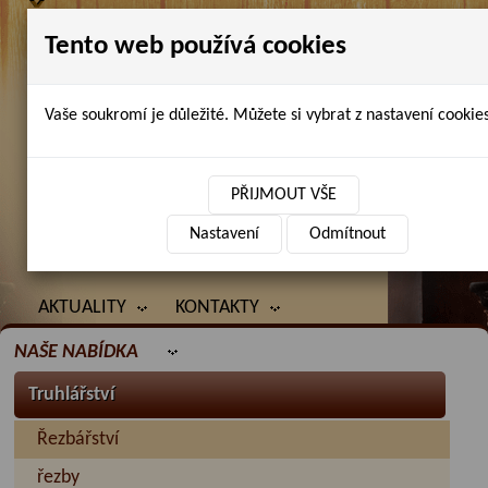
Tento web používá cookies
Vaše soukromí je důležité. Můžete si vybrat z nastavení cookies
Petr Chlubna - řezbářství, truhlářství,
restaurování
PŘIJMOUT VŠE
Nastavení
Odmítnout
ÚVOD
PRODANÉ ZBOŽÍ
BAZAR
AKTUALITY
KONTAKTY
NAŠE NABÍDKA
Truhlářství
Řezbářství
řezby