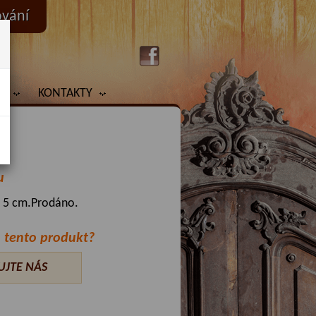
ování
Y
KONTAKTY
í
u
x 5 cm.Prodáno.
 tento produkt?
UJTE NÁS