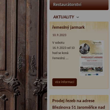
Restaurátorství
AKTUALITY
řemeslný jarmark
10.9.2023
V sobotu
16.9.2023 od 10
hod se koná
řemeslný ...
více informací
Prodej řezeb na adrese
Březinova 51 Jaroměřice nad