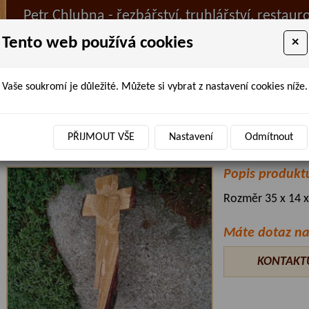
Petr Chlubna - řezbářství, truhlářství, restaur
Tento web používá cookies
×
Vaše soukromí je důležité. Můžete si vybrat z nastavení cookies níže.
ÚVOD
PRODANÉ ZBOŽÍ
BAZAR
AKTUALIT
Úvodní stránka
»
Truhlářství
»
Řezbářství
»
kříže
» Kříž dub přírodn
PŘIJMOUT VŠE
Nastavení
Odmítnout
Kříž dub přírodní
Popis produkt
Rozměr 35 x 14 
Máte dotaz na
KONTAKT