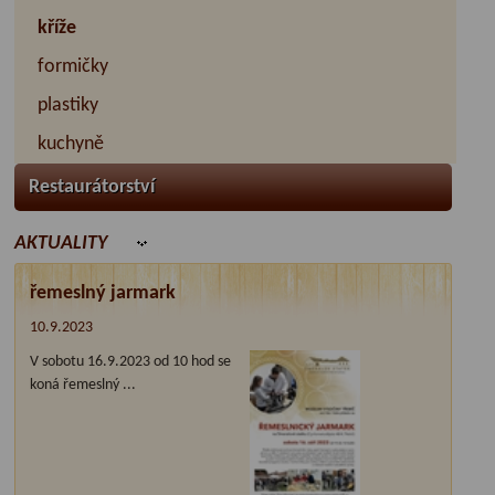
kříže
formičky
plastiky
kuchyně
Restaurátorství
AKTUALITY
řemeslný jarmark
10.9.2023
V sobotu 16.9.2023 od 10 hod se
koná řemeslný ...