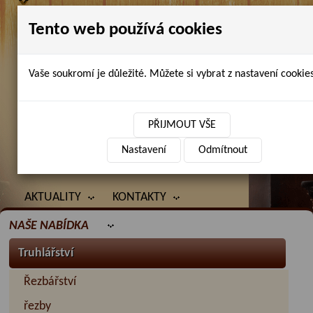
Tento web používá cookies
Vaše soukromí je důležité. Můžete si vybrat z nastavení cookies
Petr Chlubna - řezbářství, truhlářství,
restaurování
PŘIJMOUT VŠE
Nastavení
Odmítnout
ÚVOD
PRODANÉ ZBOŽÍ
BAZAR
AKTUALITY
KONTAKTY
NAŠE NABÍDKA
Truhlářství
Řezbářství
řezby