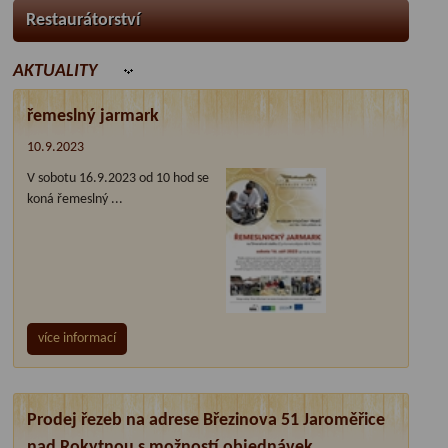
Restaurátorství
AKTUALITY
řemeslný jarmark
10.9.2023
V sobotu 16.9.2023 od 10 hod se
koná řemeslný ...
více informací
Prodej řezeb na adrese Březinova 51 Jaroměřice
nad Rokytnou s možností objednávek