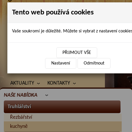
Tento web používá cookies
Vaše soukromí je důležité. Můžete si vybrat z nastavení cookies
Petr Chlubna - řezbářství, truhlářství,
restaurování
PŘIJMOUT VŠE
Nastavení
Odmítnout
ÚVOD
PRODANÉ ZBOŽÍ
BAZAR
AKTUALITY
KONTAKTY
NAŠE NABÍDKA
Truhlářství
Řezbářství
kuchyně