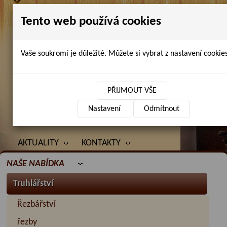
Tento web používá cookies
Vaše soukromí je důležité. Můžete si vybrat z nastavení cookies
Petr Chlubna - řezbářství, truhlářství,
restaurování
PŘIJMOUT VŠE
Nastavení
Odmítnout
ÚVOD
PRODANÉ ZBOŽÍ
BAZAR
AKTUALITY
KONTAKTY
NAŠE NABÍDKA
Truhlářství
Řezbářství
řezby