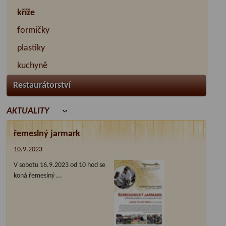
kříže
formičky
plastiky
kuchyně
Restaurátorství
AKTUALITY
řemeslný jarmark
10.9.2023
V sobotu 16.9.2023 od 10 hod se
koná řemeslný ...