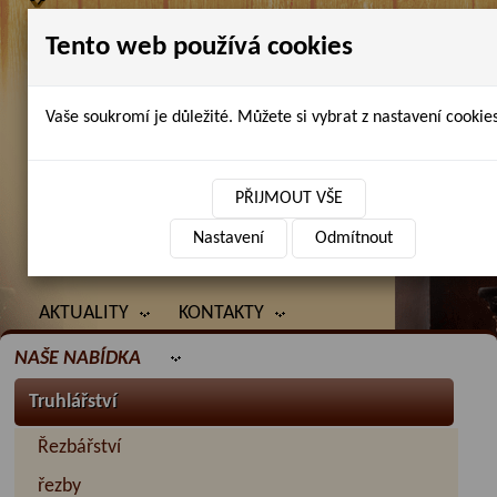
Tento web používá cookies
Vaše soukromí je důležité. Můžete si vybrat z nastavení cookies
Petr Chlubna - řezbářství, truhlářství,
restaurování
PŘIJMOUT VŠE
Nastavení
Odmítnout
ÚVOD
PRODANÉ ZBOŽÍ
BAZAR
AKTUALITY
KONTAKTY
NAŠE NABÍDKA
Truhlářství
Řezbářství
řezby