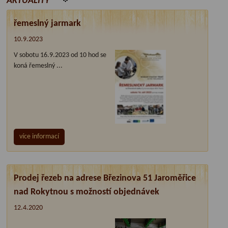
AKTUALITY
řemeslný jarmark
10.9.2023
V sobotu 16.9.2023 od 10 hod se
koná řemeslný ...
více informací
Prodej řezeb na adrese Březinova 51 Jaroměřice
nad Rokytnou s možností objednávek
12.4.2020