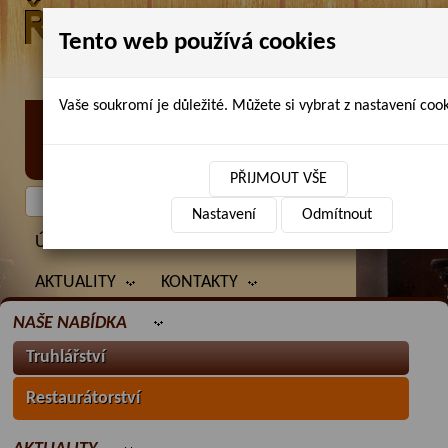
Tento web používá cookies
Vaše soukromí je důležité. Můžete si vybrat z nastavení cook
Petr Chlubna - řezbářství, truhlářství,
restaurování
PŘIJMOUT VŠE
Nastavení
Odmítnout
ÚVOD
PRODANÉ ZBOŽÍ
BAZAR
AKTUALITY
KONTAKTY
NAŠE NABÍDKA
Truhlářství
Restaurátorství