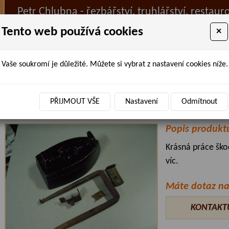
Petr Chlubna - řezbářství, truhlářství, restaur
Tento web používá cookies
×
Vaše soukromí je důležité. Můžete si vybrat z nastavení cookies níže.
ÚVOD
PRODANÉ ZBOŽÍ
BAZAR
AKTUALIT
Úvodní stránka
»
Restaurátorství
» Oprava malé žehličky
PŘIJMOUT VŠE
Nastavení
Odmítnout
Oprava malé žehličky
Popis produkt
Krásná práce ško
víc.
Máte dotaz na
KONTAKT