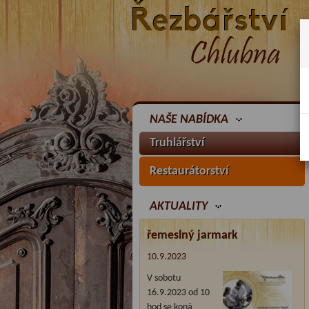
NAŠE NABÍDKA
Truhlářství
Restaurátorství
AKTUALITY
řemeslný jarmark
10.9.2023
V sobotu
16.9.2023 od 10
hod se koná