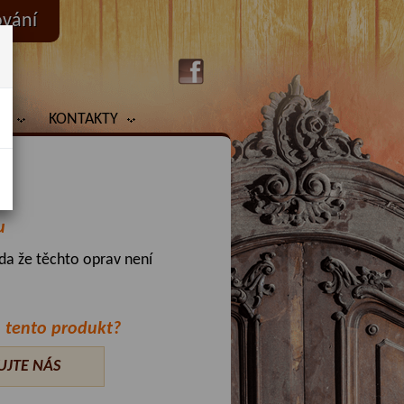
ování
Y
KONTAKTY
u
da že těchto oprav není
 tento produkt?
UJTE NÁS