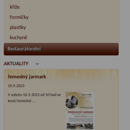
kříže
formičky
plastiky
kuchyně
Restaurátorství
AKTUALITY
řemeslný jarmark
10.9.2023
V sobotu 16.9.2023 od 10 hod se
koná řemeslný ...