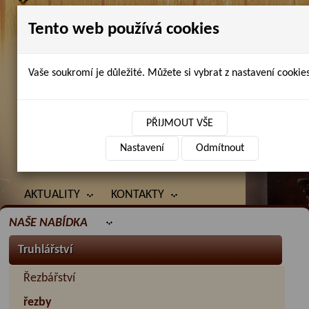
Tento web používá cookies
Vaše soukromí je důležité. Můžete si vybrat z nastavení cookies
Petr Chlubna - řezbářství, truhlářství,
restaurování
PŘIJMOUT VŠE
Nastavení
Odmítnout
ÚVOD
PRODANÉ ZBOŽÍ
BAZAR
AKTUALITY
KONTAKTY
NAŠE NABÍDKA
Truhlářství
Řezbářství
řezby