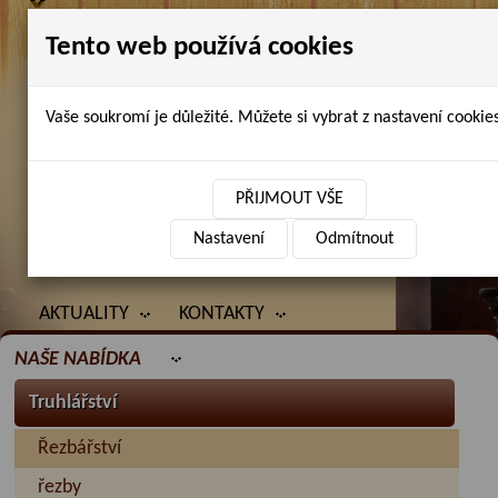
Tento web používá cookies
Vaše soukromí je důležité. Můžete si vybrat z nastavení cookies
Petr Chlubna - řezbářství, truhlářství,
restaurování
PŘIJMOUT VŠE
Nastavení
Odmítnout
ÚVOD
PRODANÉ ZBOŽÍ
BAZAR
AKTUALITY
KONTAKTY
NAŠE NABÍDKA
Truhlářství
Řezbářství
řezby