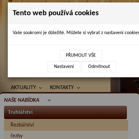
Tento web používá cookies
Vaše soukromí je důležité. Můžete si vybrat z nastavení cookies
Petr Chlubna - řezbářství, truhlářství,
restaurování
PŘIJMOUT VŠE
Nastavení
Odmítnout
ÚVOD
PRODANÉ ZBOŽÍ
BAZAR
AKTUALITY
KONTAKTY
NAŠE NABÍDKA
Truhlářství
Řezbářství
řezby