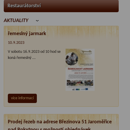
Restaurátorství
AKTUALITY
řemeslný jarmark
10.9.2023
V sobotu 16.9.2023 od 10 hod se
koná řemeslný ...
více informací
Prodej řezeb na adrese Březinova 51 Jaroměřice
nad Rokytnou s možností objednávek