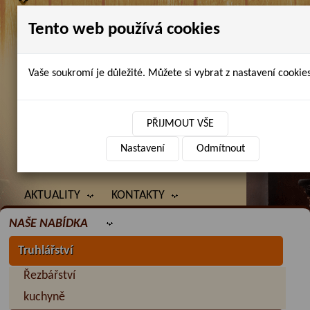
Tento web používá cookies
Vaše soukromí je důležité. Můžete si vybrat z nastavení cookies
Petr Chlubna - řezbářství, truhlářství,
restaurování
PŘIJMOUT VŠE
Nastavení
Odmítnout
ÚVOD
PRODANÉ ZBOŽÍ
BAZAR
AKTUALITY
KONTAKTY
NAŠE NABÍDKA
Truhlářství
Řezbářství
kuchyně