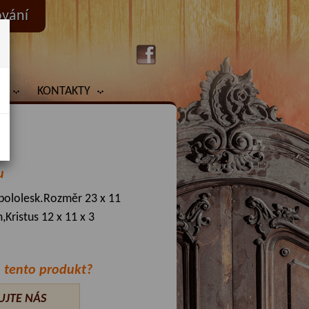
ování
Y
KONTAKTY
u
 pololesk.Rozměr 23 x 11
,Kristus 12 x 11 x 3
 tento produkt?
UJTE NÁS