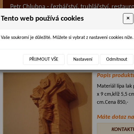
Petr Chlubna - řezbářství, truhlářství, restaur
Tento web používá cookies
×
Vaše soukromí je důležité. Můžete si vybrat z nastavení cookies níže.
ÚVOD
PRODANÉ ZBOŽÍ
BAZAR
AKTUALIT
Úvodní stránka
»
Truhlářství
»
Řezbářství
»
kříže
» Přírodní kříž
PŘIJMOUT VŠE
Nastavení
Odmítnout
Přírodní kříž
Popis produkt
Materiál lípa lak
x 9 cm,kříž 5,5 cm
cm.Cena 850,-
Máte dotaz na
KONTAKT