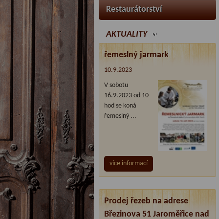
Restaurátorství
AKTUALITY
řemeslný jarmark
10.9.2023
V sobotu
16.9.2023 od 10
hod se koná
řemeslný ...
více informací
Prodej řezeb na adrese
Březinova 51 Jaroměřice nad