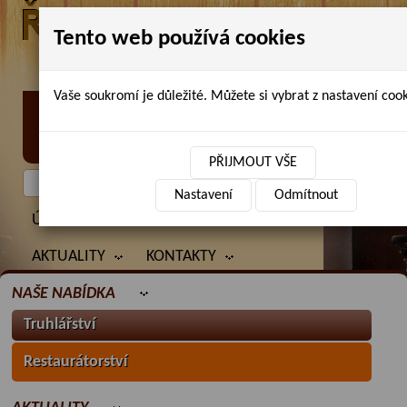
Tento web používá cookies
Vaše soukromí je důležité. Můžete si vybrat z nastavení cook
Petr Chlubna - řezbářství, truhlářství,
restaurování
PŘIJMOUT VŠE
Nastavení
Odmítnout
ÚVOD
PRODANÉ ZBOŽÍ
BAZAR
AKTUALITY
KONTAKTY
NAŠE NABÍDKA
Truhlářství
Restaurátorství