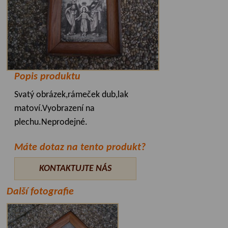
Popis produktu
Svatý obrázek,rámeček dub,lak
matoví.Vyobrazení na
plechu.Neprodejné.
Máte dotaz na tento produkt?
KONTAKTUJTE NÁS
Další fotografie