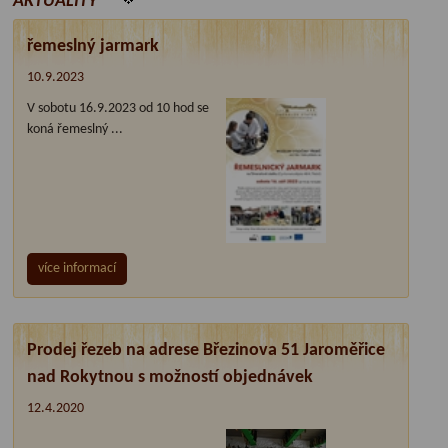
AKTUALITY
řemeslný jarmark
10.9.2023
V sobotu 16.9.2023 od 10 hod se
koná řemeslný ...
více informací
Prodej řezeb na adrese Březinova 51 Jaroměřice
nad Rokytnou s možností objednávek
12.4.2020