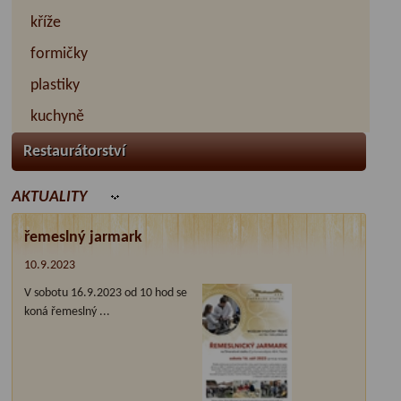
kříže
formičky
plastiky
kuchyně
Restaurátorství
AKTUALITY
řemeslný jarmark
10.9.2023
V sobotu 16.9.2023 od 10 hod se
koná řemeslný ...