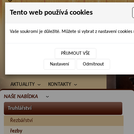
Tento web používá cookies
Vaše soukromí je důležité. Můžete si vybrat z nastavení cookies 
Petr Chlubna - řezbářství, truhlářství,
restaurování
PŘIJMOUT VŠE
Nastavení
Odmítnout
ÚVOD
PRODANÉ ZBOŽÍ
BAZAR
AKTUALITY
KONTAKTY
NAŠE NABÍDKA
Truhlářství
Řezbářství
řezby