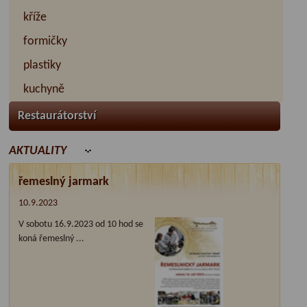
kříže
formičky
plastiky
kuchyně
Restaurátorství
AKTUALITY
řemeslný jarmark
10.9.2023
V sobotu 16.9.2023 od 10 hod se
koná řemeslný ...