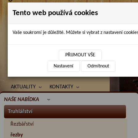
Tento web používá cookies
Vaše soukromí je důležité. Můžete si vybrat z nastavení cookies
Petr Chlubna - řezbářství, truhlářství,
restaurování
PŘIJMOUT VŠE
Nastavení
Odmítnout
ÚVOD
PRODANÉ ZBOŽÍ
BAZAR
AKTUALITY
KONTAKTY
NAŠE NABÍDKA
Truhlářství
Řezbářství
řezby