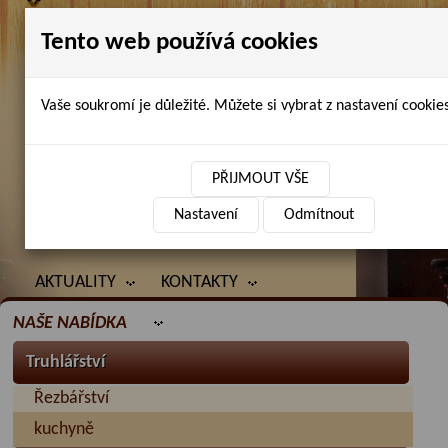
Tento web používá cookies
Vaše soukromí je důležité. Můžete si vybrat z nastavení cookies
Petr Chlubna - řezbářství, truhlářství,
restaurování
PŘIJMOUT VŠE
Nastavení
Odmítnout
ÚVOD
PRODANÉ ZBOŽÍ
BAZAR
AKTUALITY
KONTAKTY
NAŠE NABÍDKA
Truhlářství
Řezbářství
kuchyně