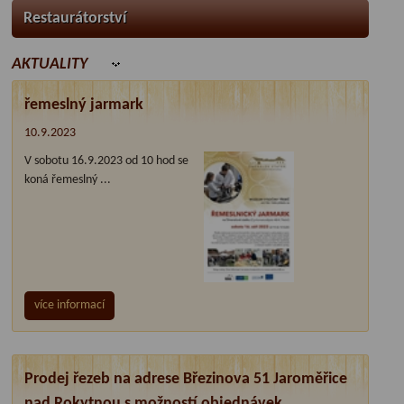
Restaurátorství
AKTUALITY
řemeslný jarmark
10.9.2023
V sobotu 16.9.2023 od 10 hod se
koná řemeslný ...
více informací
Prodej řezeb na adrese Březinova 51 Jaroměřice
nad Rokytnou s možností objednávek