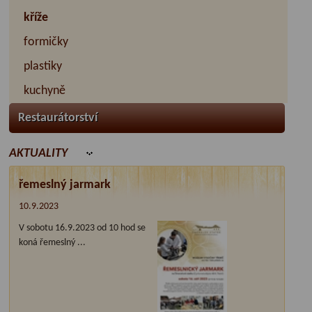
kříže
formičky
plastiky
kuchyně
Restaurátorství
AKTUALITY
řemeslný jarmark
10.9.2023
V sobotu 16.9.2023 od 10 hod se
koná řemeslný ...