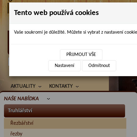
Tento web používá cookies
Vaše soukromí je důležité. Můžete si vybrat z nastavení cookie
Petr Chlubna - řezbářství, truhlářství,
restaurování
PŘIJMOUT VŠE
Nastavení
Odmítnout
ÚVOD
PRODANÉ ZBOŽÍ
BAZAR
AKTUALITY
KONTAKTY
NAŠE NABÍDKA
Truhlářství
Řezbářství
řezby