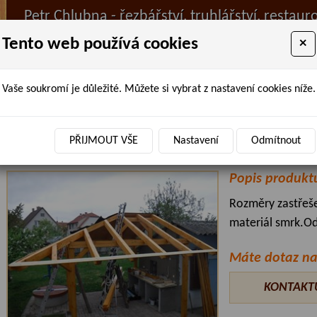
Petr Chlubna - řezbářství, truhlářství, restaur
Tento web používá cookies
×
Vaše soukromí je důležité. Můžete si vybrat z nastavení cookies níže.
ÚVOD
PRODANÉ ZBOŽÍ
BAZAR
AKTUALIT
Úvodní stránka
»
Truhlářství
» Zastřešení
PŘIJMOUT VŠE
Nastavení
Odmítnout
Zastřešení
Popis produkt
Rozměry zastřeše
materiál smrk.Od
Máte dotaz na
KONTAKT