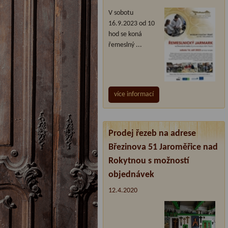
V sobotu
16.9.2023 od 10
hod se koná
řemeslný ...
více informací
Prodej řezeb na adrese
Březinova 51 Jaroměřice nad
Rokytnou s možností
objednávek
12.4.2020