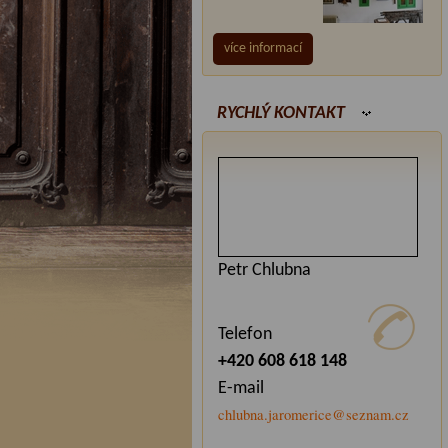
více informací
RYCHLÝ KONTAKT
Petr Chlubna
Telefon
+420 608 618 148
E-mail
chlubna.jaromerice@seznam.cz