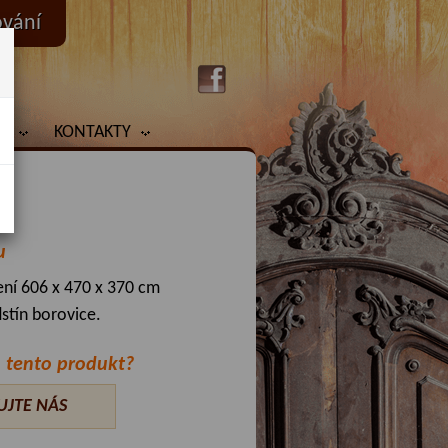
ování
Y
KONTAKTY
u
ní 606 x 470 x 370 cm
stín borovice.
 tento produkt?
UJTE NÁS